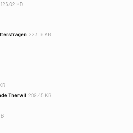
126,02 KB
ltersfragen
223,16 KB
 KB
de Therwil
289,45 KB
MB