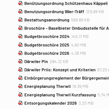
Benützungsordnung Schützenhaus Käppeli
Benutzungsordnung 99er-Träff
129,69 KB
Bestattungsanordnung
599,89 KB
Broschüre - Baselbieter Ombudsstelle für A
Budgetbroschüre 2024
140,11 MB
Budgetbroschüre 2025
4,60 MB
Budgetbroschüre 2026
4,38 MB
Därwiler Pin
284,12 KB
Därwiler Priis: Konzept und Kriterien
87,25
Einbürgerungsreglement der Bürgergemein
Energieplanung Therwil
19,39 MB
Energieplanung Therwil Kurzfassung
5,74 
Entsorgungskalender 2026
3,25 MB