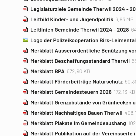
Legislaturziele Gemeinde Therwil 2024 - 2
Leitbild Kinder- und Jugendpolitik
6,83 MB
Leitlinien Gemeinde Therwil 2024 - 2028
6
Logo der Polizeikooperation Birs-Leimental
Merkblatt Ausserordentliche Benützung von
Merkblatt Beschaffungsstandard Therwil
5
Merkblatt BPA
672,90 KB
Merkblatt Förderbeiträge Naturschutz
90,3
Merkblatt Gemeindesteuern 2026
172,13 KB
Merkblatt Grenzabstände von Grünhecken 
Merkblatt Nachhaltiges Bauen Therwil
408,
Merkblatt Plakate im Gemeindeaushang
102
Merkblatt Publikation auf der Vereinsseite 