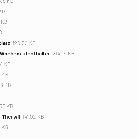
,88 KB
 KB
1 KB
B
latz
120,52 KB
 Wochenaufenthalter
214,15 KB
98 KB
8 KB
98 KB
B
,75 KB
 Therwil
141,02 KB
3 KB