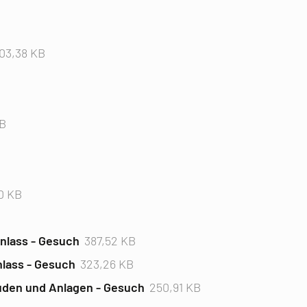
B
03,38 KB
KB
0 KB
nlass - Gesuch
387,52 KB
nlass - Gesuch
323,26 KB
uden und Anlagen - Gesuch
250,91 KB