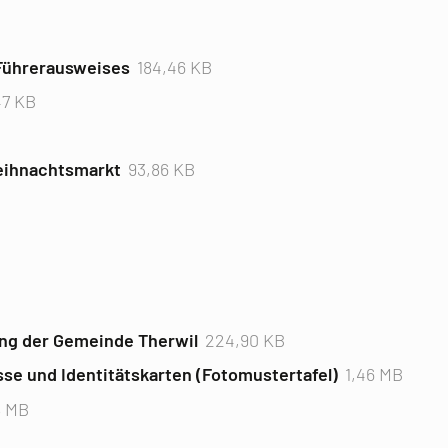
 Führerausweises
184,46 KB
47 KB
Weihnachtsmarkt
93,86 KB
B
ung der Gemeinde Therwil
224,90 KB
sse und Identitätskarten (Fotomustertafel)
1,46 MB
8 MB