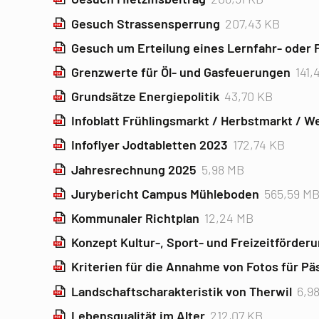
Gesuch Strassensperrung
207,43 KB
Gesuch um Erteilung eines Lernfahr- oder
Grenzwerte für Öl- und Gasfeuerungen
141,
Grundsätze Energiepolitik
43,70 KB
Infoblatt Frühlingsmarkt / Herbstmarkt / 
Infoflyer Jodtabletten 2023
172,74 KB
Jahresrechnung 2025
5,98 MB
Jurybericht Campus Mühleboden
565,59 M
Kommunaler Richtplan
12,24 MB
Konzept Kultur-, Sport- und Freizeitförder
Kriterien für die Annahme von Fotos für Pä
Landschaftscharakteristik von Therwil
6,9
Lebensqualität im Alter
212,07 KB