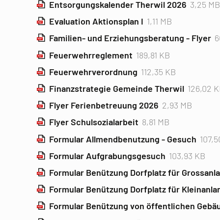
Entsorgungskalender Therwil 2026
3,25 M
Evaluation Aktionsplan I
1,11 MB
Familien- und Erziehungsberatung - Flyer
6
Feuerwehrreglement
189,81 KB
Feuerwehrverordnung
112,35 KB
Finanzstrategie Gemeinde Therwil
126,02 
Flyer Ferienbetreuung 2026
2,93 MB
Flyer Schulsozialarbeit
8,81 MB
Formular Allmendbenutzung - Gesuch
107,5
Formular Aufgrabungsgesuch
103,93 KB
Formular Benützung Dorfplatz für Grossanla
Formular Benützung Dorfplatz für Kleinanla
Formular Benützung von öffentlichen Gebä