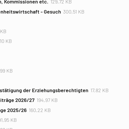
, Kommissionen etc.
129,72 KB
enheitswirtschaft - Gesuch
300,51 KB
 KB
10 KB
,99 KB
estätigung der Erziehungsberechtigten
17,82 KB
eiträge 2026/27
194,97 KB
äge 2025/26
160,22 KB
91,95 KB