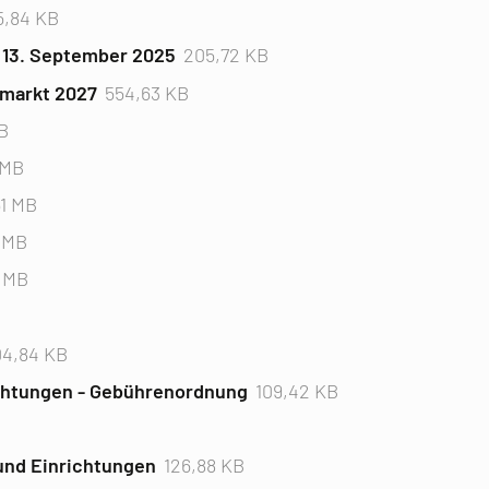
5,84 KB
 13. September 2025
205,72 KB
hmarkt 2027
554,63 KB
B
 MB
51 MB
 MB
6 MB
04,84 KB
ichtungen - Gebührenordnung
109,42 KB
und Einrichtungen
126,88 KB