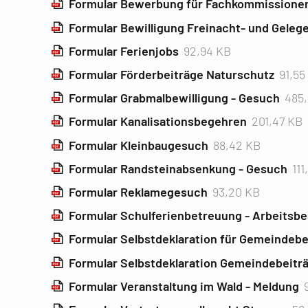
Formular Bewerbung für Fachkommissionen
Formular Bewilligung Freinacht- und Geleg
Formular Ferienjobs
92,94 KB
Formular Förderbeiträge Naturschutz
91,55
Formular Grabmalbewilligung - Gesuch
485,
Formular Kanalisationsbegehren
201,47 KB
Formular Kleinbaugesuch
88,42 KB
Formular Randsteinabsenkung - Gesuch
111
Formular Reklamegesuch
93,20 KB
Formular Schulferienbetreuung - Arbeitsb
Formular Selbstdeklaration für Gemeindeb
Formular Selbstdeklaration Gemeindebeitr
Formular Veranstaltung im Wald - Meldung