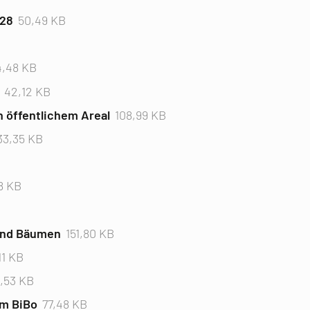
028
50,49 KB
4,48 KB
42,12 KB
 öffentlichem Areal
108,99 KB
33,35 KB
8 KB
und Bäumen
151,80 KB
11 KB
,53 KB
im BiBo
77,48 KB