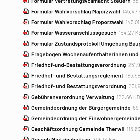
Formular Vertretungsvollmacht Steuern
58
Formular Wahlvorschlag Majorzwahl
145,47
Formular Wahlvorschlag Proporzwahl
145,0
Formular Wasseranschlussgesuch
154,27 K
Formular Zustandsprotokoll Umgebung Baup
Fragebogen Wochenaufenthalterinnen und
Friedhof-und-Bestattungsverordnung
251,
Friedhof- und Bestattungsreglement
185,5
Friedhof- und Bestattungsverordnung
251,
Gebührenverordnung Verwaltung
122,66 K
Gemeindeordnung der Bürgergemeinde
69
Gemeindeordnung der Einwohnergemeinde
Geschäftsordnung Gemeinde Therwil
116,6
Gesuch Mietzinsbeitrag
206,51 KB