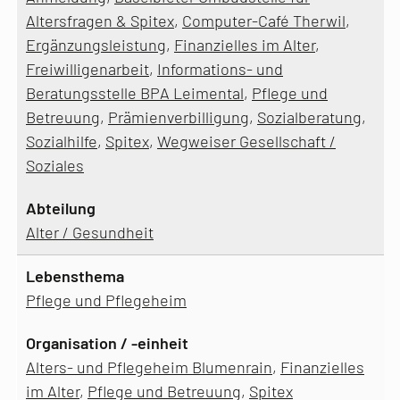
Altersfragen & Spitex
,
Computer-Café Therwil
,
Ergänzungsleistung
,
Finanzielles im Alter
,
Freiwilligenarbeit
,
Informations- und
Beratungsstelle BPA Leimental
,
Pflege und
Betreuung
,
Prämienverbilligung
,
Sozialberatung
,
Sozialhilfe
,
Spitex
,
Wegweiser Gesellschaft /
Soziales
Alter / Gesundheit
Pflege und Pflegeheim
Alters- und Pflegeheim Blumenrain
,
Finanzielles
im Alter
,
Pflege und Betreuung
,
Spitex