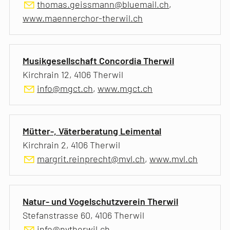
thomas.geissmann@bluemail.ch
,
www.maennerchor-therwil.ch
Musikgesellschaft Concordia Therwil
Kirchrain 12, 4106 Therwil
info@mgct.ch
,
www.mgct.ch
Mütter-, Väterberatung Leimental
Kirchrain 2, 4106 Therwil
margrit.reinprecht@mvl.ch
,
www.mvl.ch
Natur- und Vogelschutzverein Therwil
Stefanstrasse 60, 4106 Therwil
info@nvtherwil.ch
,