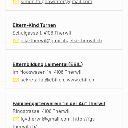
simon.feigenwinter@gmail.com
Eltern-Kind Turnen
Schulgasse 1, 4106 Therwil
elki-therwil@gmx.ch
,
elki-therwil.ch
Elternbildung Leimental (EBIL)
Im Mooswasen 14, 4106 Therwil
sekretariat@ebil.ch
,
www.ebil.ch
Familiengartenverein "in der Au" Therwil
Ringstrasse, 4106 Therwil
fgvtherwil@gmail.com
,
http://fgv-
therwil.ch/