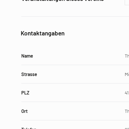
Kontaktangaben
Name
T
Strasse
M
PLZ
4
Ort
Th