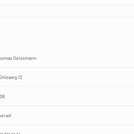
homas Geissmann
ühleweg 12
106
erwil