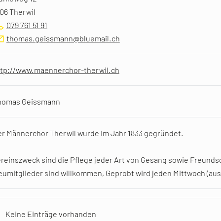
06 Therwil
079 761 51 91
thomas.geissmann@bluemail.ch
ttp://www.maennerchor-therwil.ch
homas Geissmann
r Männerchor Therwil wurde im Jahr 1833 gegründet.
reinszweck sind die Pflege jeder Art von Gesang sowie Freundsc
umitglieder sind willkommen, Geprobt wird jeden Mittwoch (auss
Keine Einträge vorhanden