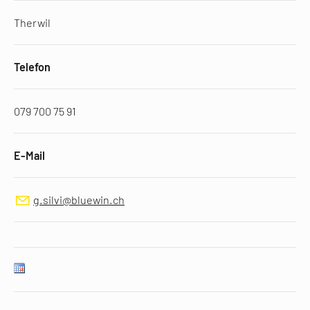
Therwil
Telefon
079 700 75 91
E-Mail
g.silvi@bluewin.ch