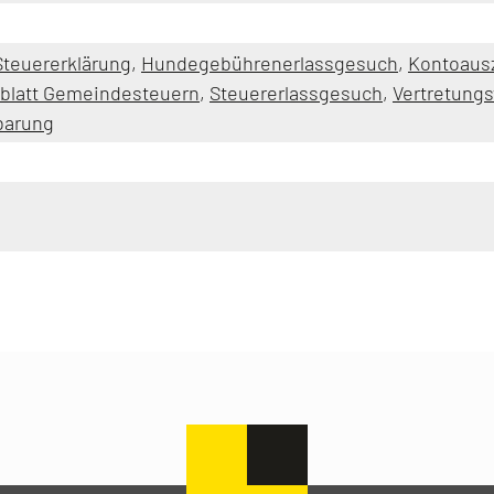
 Steuererklärung
,
Hundegebührenerlassgesuch
,
Kontoausz
blatt Gemeindesteuern
,
Steuererlassgesuch
,
Vertretungs
barung