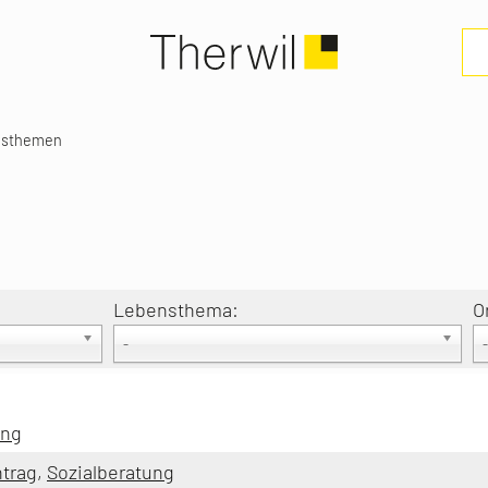
nsthemen
Lebensthema:
O
-
-
ung
trag
,
Sozialberatung