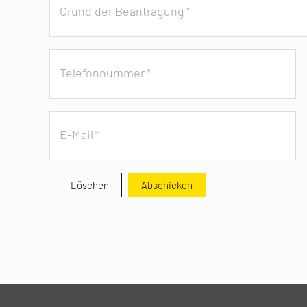
Grund der Beantragung
*
Telefonnummer
*
E-Mail
*
Löschen
Abschicken