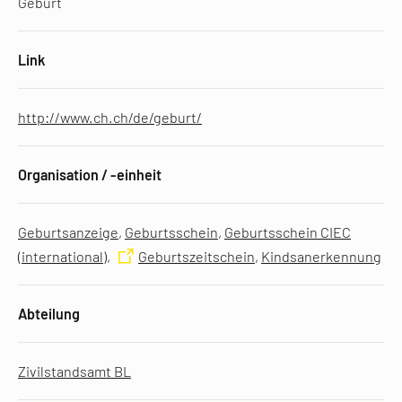
Geburt
Link
http://www.ch.ch/de/geburt/
Organisation / -einheit
Geburtsanzeige
,
Geburtsschein
,
Geburtsschein CIEC
(international)
,
Geburtszeitschein
,
Kindsanerkennung
Abteilung
Zivilstandsamt BL