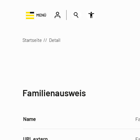
MENÜ
Startseite
Detail
Familienausweis
Name
F
URL extern
Fa