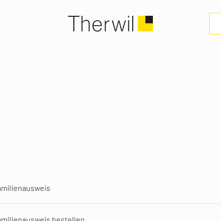
amilienausweis
milienausweis bestellen