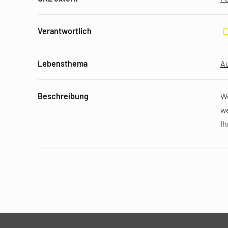
Verantwortlich
Lebensthema
A
Beschreibung
We
we
I