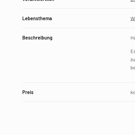
Lebensthema
W
Beschreibung
Ha
Es
z
be
Preis
k