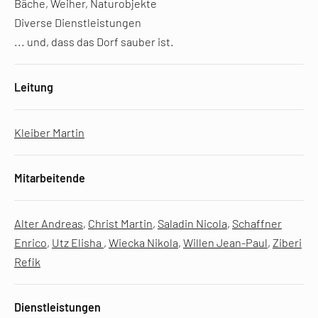
Bäche, Weiher, Naturobjekte
Diverse Dienstleistungen
... und, dass das Dorf sauber ist.
Leitung
Kleiber Martin
Mitarbeitende
Alter Andreas
,
Christ Martin
,
Saladin Nicola
,
Schaffner
Enrico
,
Utz Elisha
,
Wiecka Nikola
,
Willen Jean-Paul
,
Ziberi
Refik
Dienstleistungen