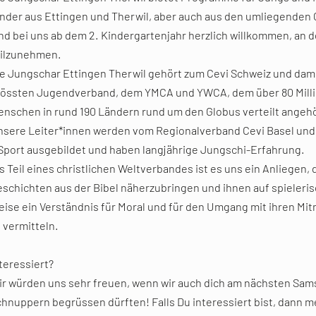
nder aus Ettingen und Therwil, aber auch aus den umliegende
nd bei uns ab dem 2. Kindergartenjahr herzlich willkommen, a
eilzunehmen.
e Jungschar Ettingen Therwil gehört zum Cevi Schweiz und dam
rössten Jugendverband, dem YMCA und YWCA, dem über 80 Mill
nschen in rund 190 Ländern rund um den Globus verteilt angeh
nsere Leiter*innen werden vom Regionalverband Cevi Basel un
Sport ausgebildet und haben langjährige Jungschi-Erfahrung.
s Teil eines christlichen Weltverbandes ist es uns ein Anliegen,
schichten aus der Bibel näherzubringen und ihnen auf spieleris
ise ein Verständnis für Moral und für den Umgang mit ihren M
 vermitteln.
teressiert?
r würden uns sehr freuen, wenn wir auch dich am nächsten Sa
hnuppern begrüssen dürften! Falls Du interessiert bist, dann m