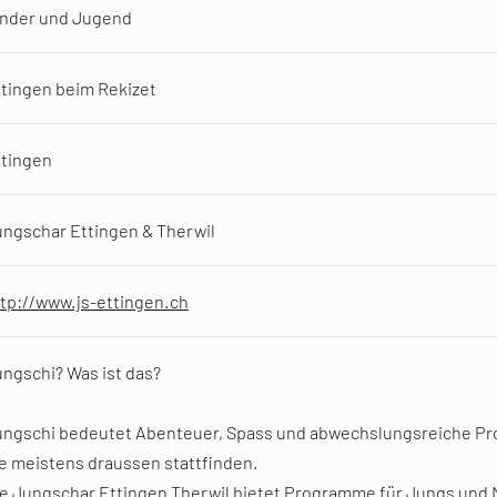
inder und Jugend
tingen beim Rekizet
ttingen
ngschar Ettingen & Therwil
tp://www.js-ettingen.ch
ngschi? Was ist das?
ungschi bedeutet Abenteuer, Spass und abwechslungsreiche P
e meistens draussen stattfinden.
e Jungschar Ettingen Therwil bietet Programme für Jungs und