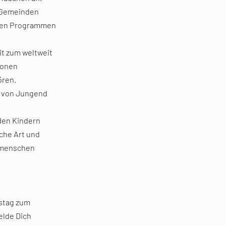
n Gemeinden
n den Programmen
it zum weltweit
ionen
ören.
d von Jungend
 den Kindern
che Art und
itmenschen
mstag zum
elde Dich