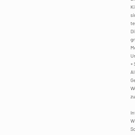
Ki
si
t
Di
g
Me
U
+ 
Al
Ge
We
zu
In
Wi
Sc