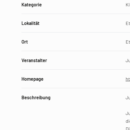
Kategorie
K
Lokalität
Et
Ort
E
Veranstalter
Ju
Homepage
ht
Beschreibung
Ju
J
di
Di