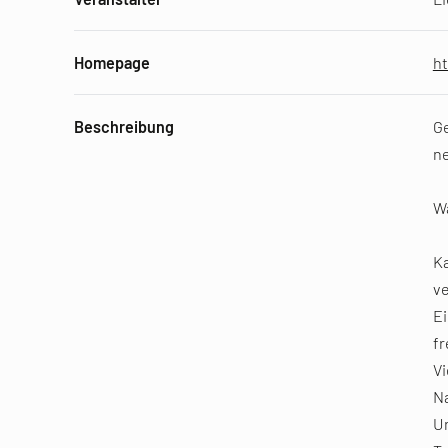
Homepage
ht
Beschreibung
Ge
ne
Wa
Ka
v
Ei
fr
Vi
Na
Un