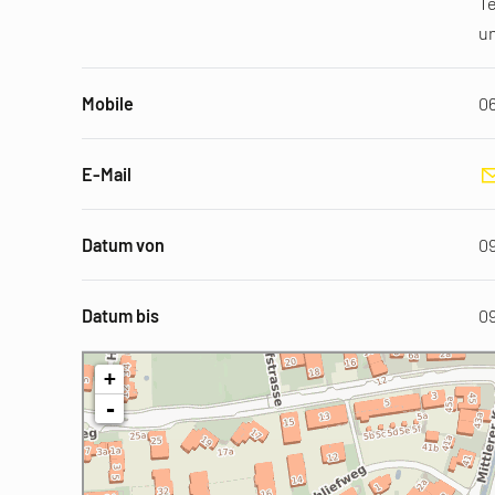
Te
un
Mobile
0
E-Mail
Datum von
09
Datum bis
09