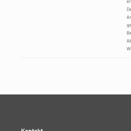
e
De
An
g
Be
Ab
Wi
Kontakt