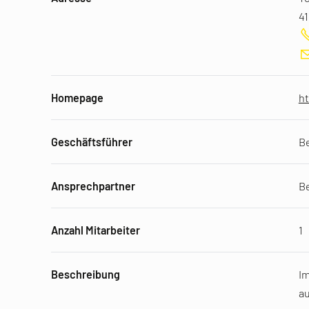
41
Homepage
ht
Geschäftsführer
B
Ansprechpartner
B
Anzahl Mitarbeiter
1
Beschreibung
Im
au