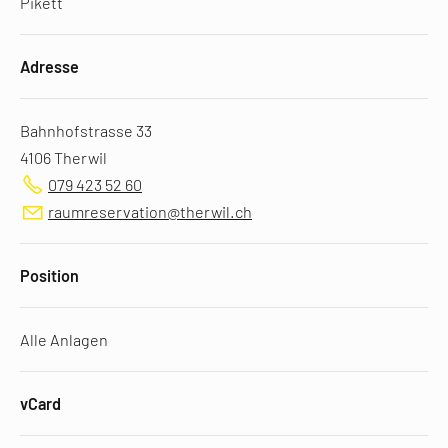
Pikett
Adresse
Bahnhofstrasse 33
4106 Therwil
079 423 52 60
raumreservation@therwil.ch
Position
Alle Anlagen
vCard