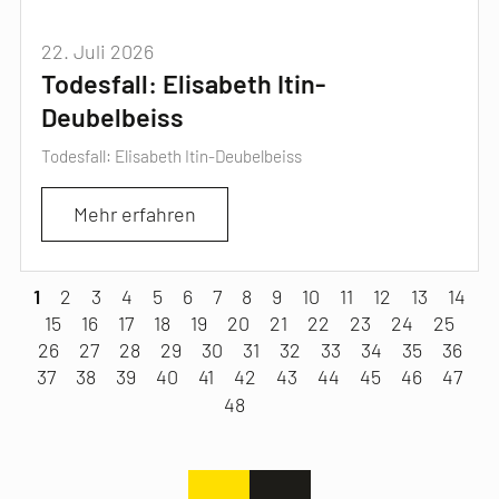
22. Juli 2026
Todesfall: Elisabeth Itin-
Deubelbeiss
Todesfall: Elisabeth Itin-Deubelbeiss
Mehr erfahren
1
2
3
4
5
6
7
8
9
10
11
12
13
14
15
16
17
18
19
20
21
22
23
24
25
26
27
28
29
30
31
32
33
34
35
36
37
38
39
40
41
42
43
44
45
46
47
>
48