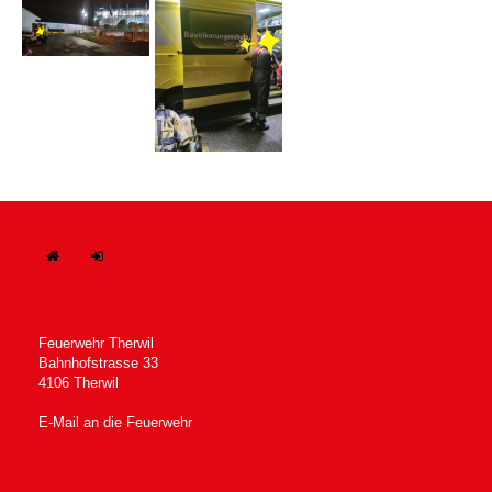
H
In
ome
tern
Feuerwehr Therwil
Bahnhofstrasse 33
4106 Therwil
E-Mail an die Feuerwehr