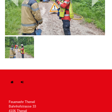
H
In
ome
tern
Feuerwehr Therwil
Bahnhofstrasse 33
4106 Therwil