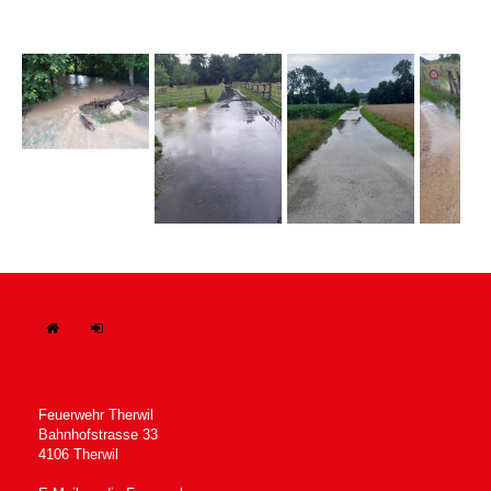
H
In
ome
tern
Feuerwehr Therwil
Bahnhofstrasse 33
4106 Therwil