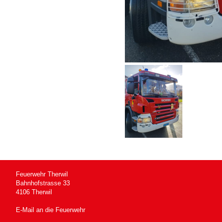
Feuerwehr Therwil
Bahnhofstrasse 33
4106 Therwil
E-Mail an die Feuerwehr