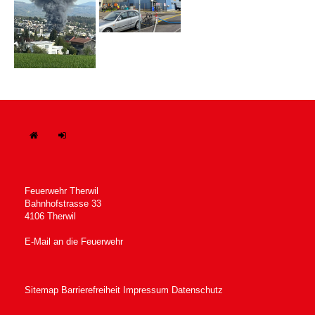
H
In
ome
tern
Feuerwehr Therwil
Bahnhofstrasse 33
4106 Therwil
E-Mail an die Feuerwehr
Sitemap
Barrierefreiheit
Impressum
Datenschutz