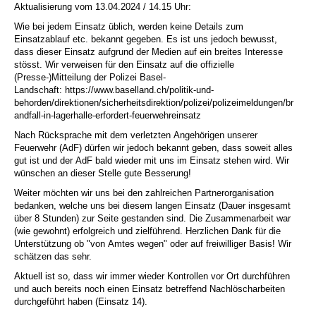
Aktualisierung vom 13.04.2024 / 14.15 Uhr:
Wie bei jedem Einsatz üblich, werden keine Details zum
Einsatzablauf etc. bekannt gegeben. Es ist uns jedoch bewusst,
dass dieser Einsatz aufgrund der Medien auf ein breites Interesse
stösst. Wir verweisen für den Einsatz auf die offizielle
(Presse-)Mitteilung der Polizei Basel-
Landschaft: https://www.baselland.ch/politik-und-
behorden/direktionen/sicherheitsdirektion/polizei/polizeimeldungen/br
andfall-in-lagerhalle-erfordert-feuerwehreinsatz
Nach Rücksprache mit dem verletzten Angehörigen unserer
Feuerwehr (AdF) dürfen wir jedoch bekannt geben, dass soweit alles
gut ist und der AdF bald wieder mit uns im Einsatz stehen wird. Wir
wünschen an dieser Stelle gute Besserung!
Weiter möchten wir uns bei den zahlreichen Partnerorganisation
bedanken, welche uns bei diesem langen Einsatz (Dauer insgesamt
über 8 Stunden) zur Seite gestanden sind. Die Zusammenarbeit war
(wie gewohnt) erfolgreich und zielführend. Herzlichen Dank für die
Unterstützung ob "von Amtes wegen" oder auf freiwilliger Basis! Wir
schätzen das sehr.
Aktuell ist so, dass wir immer wieder Kontrollen vor Ort durchführen
und auch bereits noch einen Einsatz betreffend Nachlöscharbeiten
durchgeführt haben (Einsatz 14).