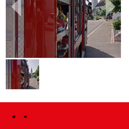
H
In
ome
tern