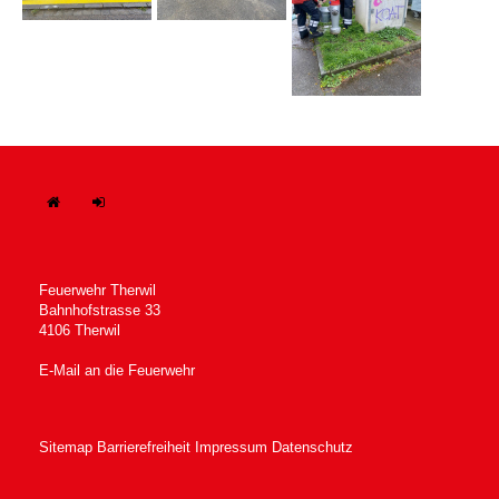
H
In
ome
tern
Feuerwehr Therwil
Bahnhofstrasse 33
4106 Therwil
E-Mail an die Feuerwehr
Sitemap
Barrierefreiheit
Impressum
Datenschutz