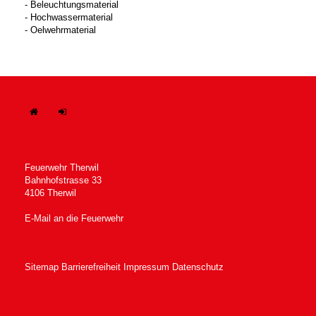
- Beleuchtungsmaterial
- Hochwassermaterial
- Oelwehrmaterial
H
In
ome
tern
Feuerwehr Therwil
Bahnhofstrasse 33
4106 Therwil
E-Mail an die Feuerwehr
Sitemap
Barrierefreiheit
Impressum
Datenschutz