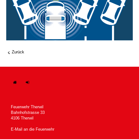
Zurück
H
In
ome
tern
Feuerwehr Therwil
Bahnhofstrasse 33
4106 Therwil
E-Mail an die Feuerwehr